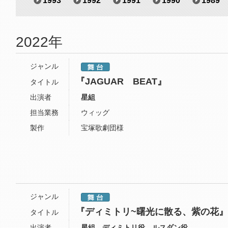
1993
1992
1991
1990
1989
2022年
ジャンル
『JAGUAR BEAT』
タイトル
出演者
星組
担当業務
ウィッグ
製作
宝塚歌劇団様
ジャンル
『ディミトリ~曙光に散る、紫の花』
タイトル
出演者
星組 ディミトリ役 ルスダン役