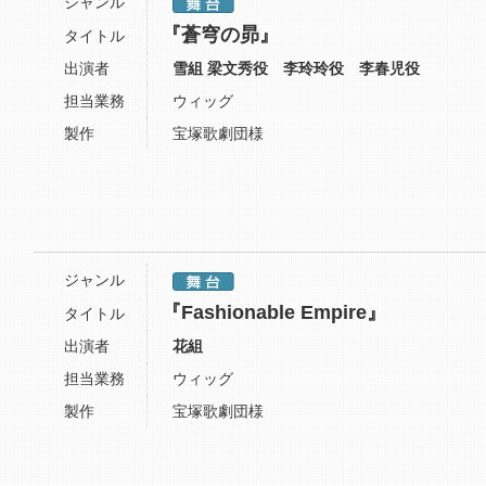
ジャンル
『蒼穹の昴』
タイトル
出演者
雪組 梁文秀役 李玲玲役 李春児役
担当業務
ウィッグ
製作
宝塚歌劇団様
ジャンル
『Fashionable Empire』
タイトル
出演者
花組
担当業務
ウィッグ
製作
宝塚歌劇団様