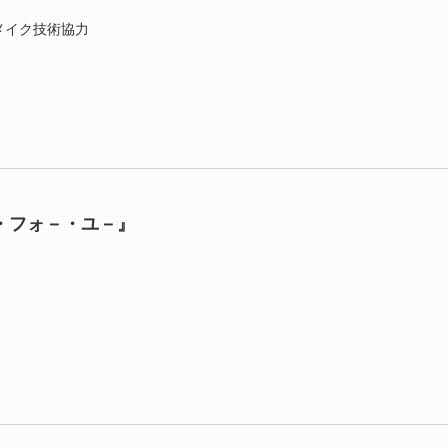
メイク技術協力
・フォ－・ユ－』