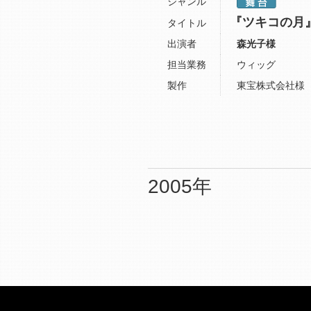
ジャンル
『ツキコの月
タイトル
出演者
森光子様
担当業務
ウィッグ
製作
東宝株式会社様
2005年